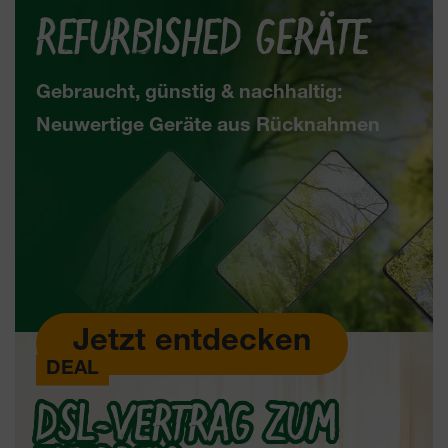
REFURBISHED GERÄTE
Gebraucht, günstig & nachhaltig:
Neuwertige Geräte aus Rücknahmen
Jetzt entdecken
0
DEAL
€
DSL-VERTRAG ZUM
sparen
100