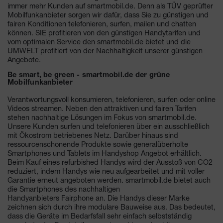
immer mehr Kunden auf smartmobil.de. Denn als TÜV geprüfter
Mobilfunkanbieter sorgen wir dafür, dass Sie zu günstigen und
fairen Konditionen telefonieren, surfen, mailen und chatten
können. SIE profitieren von den günstigen Handytarifen und
vom optimalen Service den smartmobil.de bietet und die
UMWELT profitiert von der Nachhaltigkeit unserer günstigen
Angebote.
Be smart, be green - smartmobil.de der grüne
Mobilfunkanbieter
Verantwortungsvoll konsumieren, telefonieren, surfen oder online
Videos streamen. Neben den attraktiven und fairen Tarifen
stehen nachhaltige Lösungen im Fokus von smartmobil.de.
Unsere Kunden surfen und telefonieren über ein ausschließlich
mit Ökostrom betriebenes Netz. Darüber hinaus sind
ressourcenschonende Produkte sowie generalüberholte
Smartphones und Tablets im Handyshop Angebot erhältlich.
Beim Kauf eines refurbished Handys wird der Ausstoß von CO2
reduziert, indem Handys wie neu aufgearbeitet und mit voller
Garantie erneut angeboten werden. smartmobil.de bietet auch
die Smartphones des nachhaltigen
Handyanbieters Fairphone an. Die Handys dieser Marke
zeichnen sich durch ihre modulare Bauweise aus. Das bedeutet,
dass die Geräte im Bedarfsfall sehr einfach selbstständig