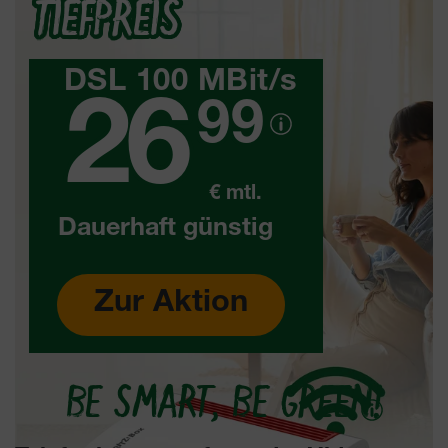
TIEFPREIS
statt
50
MBit/s
3
x
DSL 100
MBit/s
10
26
99
GB
gratis
€ mtl.
Dauerhaft günstig
Zur Aktion
BE SMART, BE GREEN!