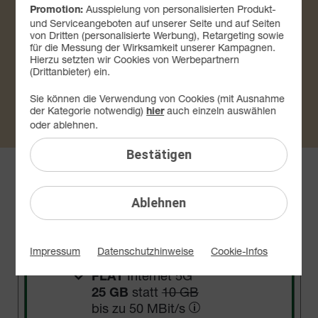
Ausspielung von personalisierten Produkt-
25 GB
Promotion:
und Serviceangeboten auf unserer Seite und auf Seiten
von Dritten (personalisierte Werbung), Retargeting sowie
144
14
,
99
€
für die Messung der Wirksamkeit unserer Kampagnen.
€
8
Hierzu setzten wir Cookies von Werbepartnern
99
sparen
(Drittanbieter) ein.
100
statt
50
MBit/s
Sie können die Verwendung von Cookies (mit Ausnahme
€ mtl.
3
der Kategorie notwendig)
auch einzeln auswählen
hier
x
oder ablehnen.
0,– €
Bereitstellungspreis
statt
19,99 €
10
GB
Bestätigen
gratis
24 Monate
TIPP
1 Monat
Ablehnen
Jetzt bestellen
Impressum
Datenschutzhinweise
Cookie-Infos
Internet 5G
FLAT
statt
10 GB
25 GB
bis zu
50 MBit/s