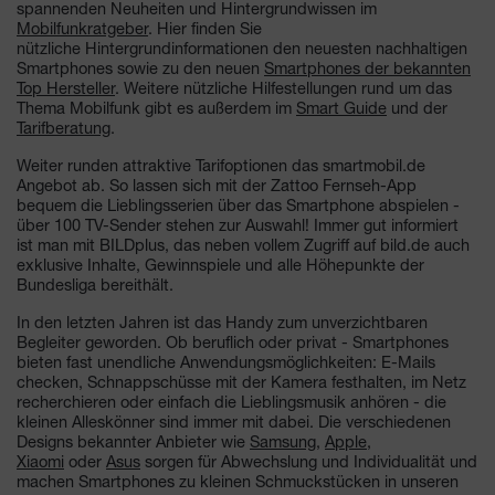
spannenden Neuheiten und Hintergrundwissen im
Mobilfunkratgeber
. Hier finden Sie
nützliche Hintergrundinformationen den neuesten nachhaltigen
Smartphones sowie zu den neuen
Smartphones der bekannten
Top Hersteller
. Weitere nützliche Hilfestellungen rund um das
Thema Mobilfunk gibt es außerdem im
Smart Guide
und der
Tarifberatung
.
Weiter runden attraktive Tarifoptionen das smartmobil.de
Angebot ab. So lassen sich mit der Zattoo Fernseh-App
bequem die Lieblingsserien über das Smartphone abspielen -
über 100 TV-Sender stehen zur Auswahl! Immer gut informiert
ist man mit BILDplus, das neben vollem Zugriff auf bild.de auch
exklusive Inhalte, Gewinnspiele und alle Höhepunkte der
Bundesliga bereithält.
In den letzten Jahren ist das Handy zum unverzichtbaren
Begleiter geworden. Ob beruflich oder privat - Smartphones
bieten fast unendliche Anwendungsmöglichkeiten: E-Mails
checken, Schnappschüsse mit der Kamera festhalten, im Netz
recherchieren oder einfach die Lieblingsmusik anhören - die
kleinen Alleskönner sind immer mit dabei. Die verschiedenen
Designs bekannter Anbieter wie
Samsung
,
Apple
,
Xiaomi
oder
Asus
sorgen für Abwechslung und Individualität und
machen Smartphones zu kleinen Schmuckstücken in unseren