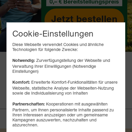
0,– € Bereitstellungspreis
Jetzt bestellen
Cookie-Einstellungen
Produktinformationsblatt
Diese Webseite verwendet Cookies und ähnliche
Technologien für folgende Zwecke:
FAIRE 5G-TARIFE & FAIRE
Zurverfügungstellung der Webseite und
Notwendig:
Verwaltung Ihrer Einwilligungen (Notwendige
PRODUKTE
Einstellungen)
Erweiterte Komfort-Funktionalitäten für unsere
Komfort:
Webseite, statistische Analyse der Webseiten-Nutzung
10 GB
25 GB
50 GB
75 GB
sowie die Individualisierung von Inhalten
6,99 €
8,99 €
11,99 €
14,99 €
mtl.
mtl.
mtl.
mtl.
Kooperationen mit ausgewählten
Partnerschaften:
Partnern, um Ihnen personalisierte Inhalte passend zu
Ihren Interessen anzuzeigen oder um gemeinsame
Kampagnen auszuwerten, nachzuhalten und
SOMMER-DEAL
abzurechnen.