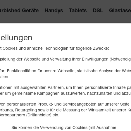
urbished Geräte
Handys
Tablets
DSL
Glasfase
Allnet Flat 15 GB
tellungen
Internet 5G
FLAT
 Cookies und ähnliche Technologien für folgende Zwecke:
15 GB
tellung der Webseite und Verwaltung Ihrer Einwilligungen (Notwendig
bis zu
50 MBit/s
Telefonie & SMS
FLAT
ort-Funktionalitäten für unsere Webseite, statistische Analyse der We
EU-Roaming inklusive
alten
Rufnummern-​Mitnahme
tionen mit ausgewählten Partnern, um Ihnen personalisierte Inhalte p
oder um gemeinsame Kampagnen auszuwerten, nachzuhalten und abzu
on personalisierten Produkt- und Serviceangeboten auf unserer Seite 
 Werbung), Retargeting sowie für die Messung der Wirksamkeit unserer
erbepartnern (Drittanbieter) ein.
Sie können die Verwendung von Cookies (mit Ausnahme
ighspeed-Geschwindigkeit 50 MBit/s (Download) und 32