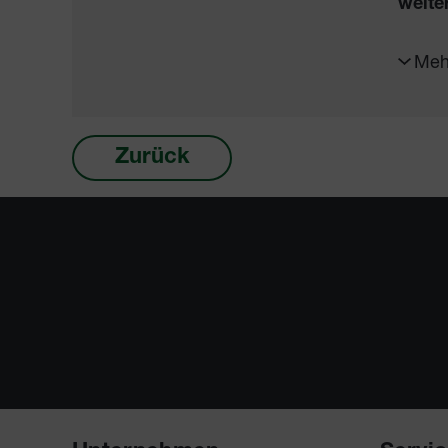
weite
Meh
Zurück