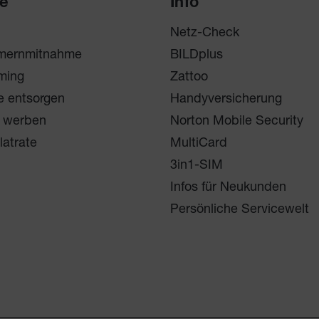
ce
Info
Netz-Check
mernmitnahme
BILDplus
ming
Zattoo
e entsorgen
Handyversicherung
 werben
Norton Mobile Security
latrate
MultiCard
3in1-SIM
Infos für Neukunden
Persönliche Servicewelt