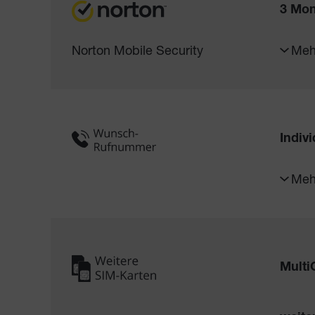
3 Mon
Norton Mobile Security
Meh
Indiv
Meh
Multi