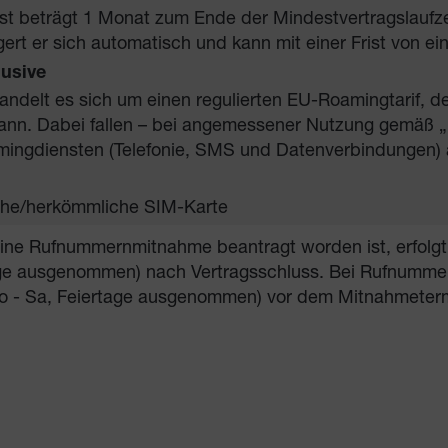
st beträgt 1 Monat zum Ende der Mindest­vertrags­laufzei
gert er sich automatisch und kann mit einer Frist von 
usive
handelt es sich um einen regulierten EU-Roamingtarif, 
nn. Dabei fallen – bei angemessener Nutzung gemäß „Fa
ingdiensten (Telefonie, SMS und Datenverbindungen) 
sche/herkömmliche SIM-Karte
eine Rufnummernmitnahme beantragt worden ist, erfolgt
age ausgenommen) nach Vertragsschluss. Bei Rufnummer
o - Sa, Feiertage ausgenommen) vor dem Mitnahmeter