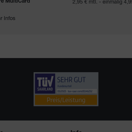
2,95 € mtl. - einmalig 4,9
re MultiCard
r Infos