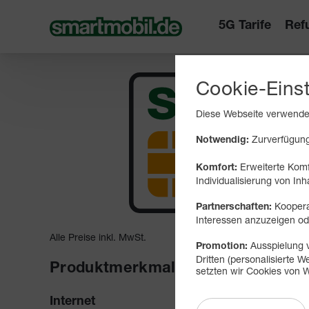
5G Tarife
Ref
Cookie-Eins
Diese Webseite verwendet
Zurverfügungs
Notwendig:
Erweiterte Komf
Komfort:
Individualisierung von Inh
Koopera
Partnerschaften:
Interessen anzuzeigen 
Alle Preise inkl. MwSt.
Ausspielung v
Promotion:
Dritten (personalisierte
Produktmerkmale
setzten wir Cookies von W
mit H
Internet
Flat 15 GB