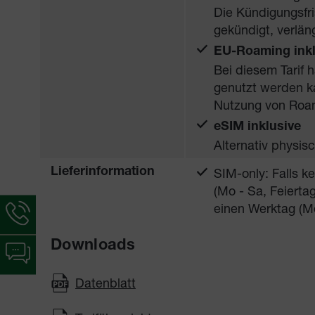
Die Kündigungsfri
gekündigt, verlän
EU-Roaming inkl
Bei diesem Tarif 
genutzt werden ka
Nutzung von Roam
eSIM inklusive
Alternativ physi
SIM-only: Falls k
Lieferinformation
(Mo - Sa, Feiert
einen Werktag (M
Hotline-
Informationen
werden
Downloads
Chat-
angezeigt
Informationen
werden
Datenblatt
angezeigt