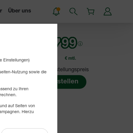
r
Über uns
17
99
€ mtl.
e Einstellungen)
19,99 € Bereitstellungspreis
bseiten-Nutzung sowie die
Jetzt bestellen
assend zu Ihren
rechnen.
und auf Seiten von
 Kampagnen. Hierzu
 MBit/s (Upload).