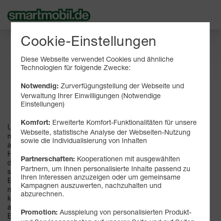
Cookie-Einstellungen
Hardware-Bestellung für EU-
Bürgerinnen und -Bürger
Diese Webseite verwendet Cookies und ähnliche
Technologien für folgende Zwecke:
Bestell-Hotline
Zurverfügungstellung der Webseite und
Notwendig:
+49 6181/7074-267
*
Verwaltung Ihrer Einwilligungen (Notwendige
Einstellungen)
Montag bis Freitag 08:00 Uhr - 22:00 Uhr
Erweiterte Komfort-Funktionalitäten für unsere
Komfort:
Uns ist es leider nicht möglich, EU-Bürgerinnen und -Bürgern
Webseite, statistische Analyse der Webseiten-Nutzung
mit ausländischer Anschrift unsere Mobilfunkleistungen
sowie die Individualisierung von Inhalten
anzubieten. Zum Erreichen eines grenzüberschreitenden
Handels bieten wir daher allen EU-Bürgerinnen und -Bürgern
Kooperationen mit ausgewählten
Partnerschaften:
den separaten Erwerb aller in einem Bundle bestellbaren und
Partnern, um Ihnen personalisierte Inhalte passend zu
sich im Handyshop befindlichen Hardware an. Für eine
Ihren Interessen anzuzeigen oder um gemeinsame
Bestellung benötigen Sie eine gültige Bankverbindung (IBAN),
Kampagnen auszuwerten, nachzuhalten und
mit welcher Sie am SEPA-Lastschriftverfahren teilnehmen
abzurechnen.
können, sowie eine Lieferadresse in Deutschland. Lieferungen
außerhalb Deutschlands können wir leider nicht anbieten. Die
Ausspielung von personalisierten Produkt-
Promotion:
Bestellung der Hardware kann ausschließlich über die obige