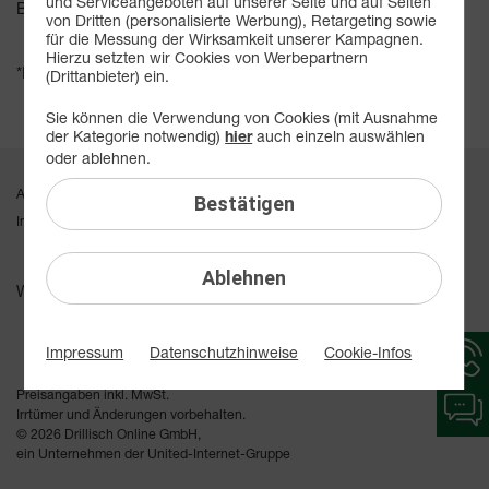
und Serviceangeboten auf unserer Seite und auf Seiten
Bestell-Hotline erfolgen.
von Dritten (personalisierte Werbung), Retargeting sowie
für die Messung der Wirksamkeit unserer Kampagnen.
Hierzu setzten wir Cookies von Werbepartnern
*Innerhalb der EU zum Ortstarif; Mobilfunk kann abweichen
(Drittanbieter) ein.
Sie können die Verwendung von Cookies (mit Ausnahme
der Kategorie notwendig)
auch einzeln auswählen
hier
oder ablehnen.
AGB
Datenschutz
Webseiten-Einstellungen
Vertrag kündigen
Bestätigen
Impressum
Vertrag widerrufen
Ablehnen
Wir versenden mit:
Hotlin
Impressum
Datenschutzhinweise
Cookie-Infos
Inform
werde
Preisangaben inkl. MwSt.
Chat-
angeze
Irrtümer und Änderungen vorbehalten.
Inform
© 2026 Drillisch Online GmbH,
werde
ein Unternehmen der United-Internet-Gruppe
angeze