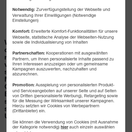
SO SMART KANN
Zurverfügungstellung der Webseite und
Notwendig:
GRÜN SEIN!
Verwaltung Ihrer Einwilligungen (Notwendige
Einstellungen)
Erweiterte Komfort-Funktionalitäten für unsere
Komfort:
Webseite, statistische Analyse der Webseiten-Nutzung
sowie die Individualisierung von Inhalten
Was heute smart ist? An morgen zu
denken. Nachhaltige Lösungen,
Kooperationen mit ausgewählten
Partnerschaften:
ressourcenschonende Produkte,
Partnern, um Ihnen personalisierte Inhalte passend zu
Ihren Interessen anzuzeigen oder um gemeinsame
verantwortungsvoller Konsum: Bei
Kampagnen auszuwerten, nachzuhalten und
smartmobil.de, einer
abzurechnen.
Mobilfunkmarke der Drillisch Online
Ausspielung von personalisierten Produkt-
Promotion:
GmbH, haben wir die Zukunft im
und Serviceangeboten auf unserer Seite und auf Seiten
Blick – mit Mobilfunkprodukten, die
von Dritten (personalisierte Werbung), Retargeting sowie
für die Messung der Wirksamkeit unserer Kampagnen.
sich nicht nur für Sie rechnen,
Hierzu setzten wir Cookies von Werbepartnern
sondern immer auch für unsere
(Drittanbieter) ein.
Umwelt.
Sie können die Verwendung von Cookies (mit Ausnahme
der Kategorie notwendig)
auch einzeln auswählen
hier