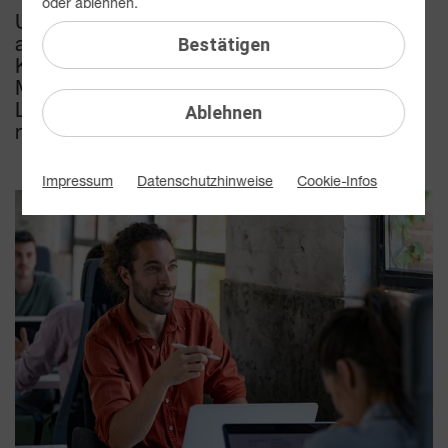
oder ablehnen.
Unser Team setzt auf Nachhaltigkeit und
arbeitet Tag für Tag daran, unseren
Bestätigen
Kundinnen und Kunden noch grüneren
Mobilfunk zu bieten. Mit innovativen
Lösungen zeigen wir wie smart Sie heute
Ablehnen
nachhaltig leben können.
Impressum
Datenschutzhinweise
Cookie-Infos