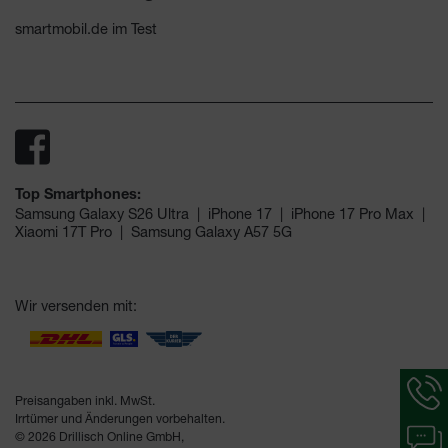
smartmobil.de im Test
Top Smartphones:
Samsung Galaxy S26 Ultra
|
iPhone 17
|
iPhone 17 Pro Max
|
Xiaomi 17T Pro
|
Samsung Galaxy A57 5G
Wir versenden mit:
Hotlin
Inform
Preisangaben inkl. MwSt.
werde
Irrtümer und Änderungen vorbehalten.
Chat-
angeze
© 2026 Drillisch Online GmbH,