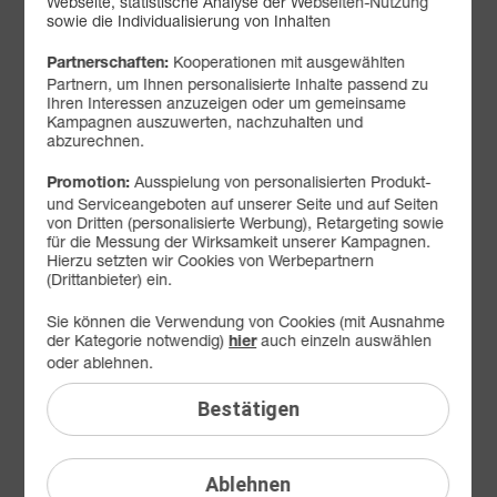
Webseite, statistische Analyse der Webseiten-Nutzung
sowie die Individualisierung von Inhalten
Rufnummernmitnahme
Kooperationen mit ausgewählten
Partnerschaften:
Partnern, um Ihnen personalisierte Inhalte passend zu
Ihren Interessen anzuzeigen oder um gemeinsame
Service-PIN
Rechnung
Kampagnen auszuwerten, nachzuhalten und
abzurechnen.
Vollmacht
SIM-Karte
Ausspielung von personalisierten Produkt-
Promotion:
und Serviceangeboten auf unserer Seite und auf Seiten
von Dritten (personalisierte Werbung), Retargeting sowie
für die Messung der Wirksamkeit unserer Kampagnen.
Auslandsverbindungen
Hierzu setzten wir Cookies von Werbepartnern
(Drittanbieter) ein.
DSL
Netz
Sie können die Verwendung von Cookies (mit Ausnahme
der Kategorie notwendig)
auch einzeln auswählen
hier
oder ablehnen.
Kündigung
Bestätigen
Zur Kontaktaufnahme
Ablehnen