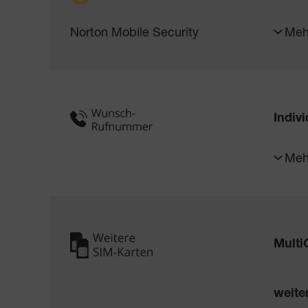
Norton Mobile Security
Meh
Indiv
Meh
Multi
weite