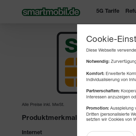
5G Tarife
Ref
Cookie-Eins
Diese Webseite verwendet
Zurverfügungs
Notwendig:
Erweiterte Komf
Komfort:
Individualisierung von Inh
Koopera
Partnerschaften:
Interessen anzuzeigen 
Alle Preise inkl. MwSt.
Ausspielung v
Promotion:
Dritten (personalisierte
Produktmerkmale
setzten wir Cookies von W
mit H
Internet
Flat 50 GB