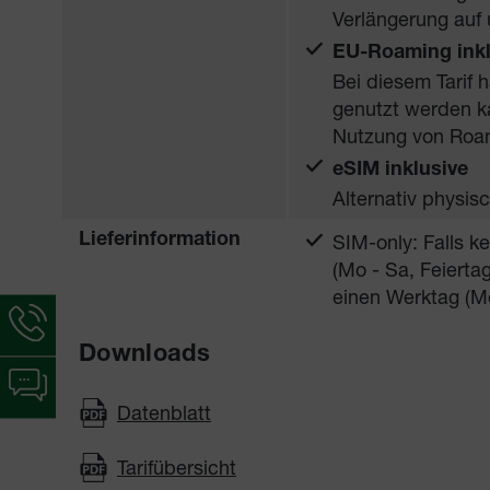
Verlängerung auf 
EU-Roaming inkl
Bei diesem Tarif 
genutzt werden ka
Nutzung von Roam
eSIM inklusive
Alternativ physi
SIM-only: Falls k
Lieferinformation
(Mo - Sa, Feiert
einen Werktag (M
Hotline-
Informationen
Downloads
werden
Chat-
angezeigt
Informationen
Datenblatt
werden
angezeigt
Tarifübersicht