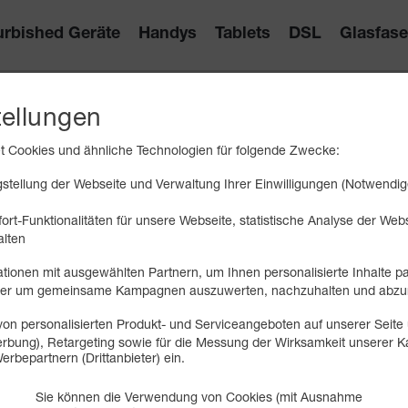
urbished Geräte
Handys
Tablets
DSL
Glasfase
Allnet Flat 50 GB
tellungen
Internet 5G
FLAT
 Cookies und ähnliche Technologien für folgende Zwecke:
50 GB
tellung der Webseite und Verwaltung Ihrer Einwilligungen (Notwendig
bis zu
50 MBit/s
Telefonie & SMS
FLAT
ort-Funktionalitäten für unsere Webseite, statistische Analyse der We
EU-Roaming inklusive
alten
Rufnummern-​Mitnahme
tionen mit ausgewählten Partnern, um Ihnen personalisierte Inhalte p
oder um gemeinsame Kampagnen auszuwerten, nachzuhalten und abzu
on personalisierten Produkt- und Serviceangeboten auf unserer Seite 
 Werbung), Retargeting sowie für die Messung der Wirksamkeit unserer
erbepartnern (Drittanbieter) ein.
Sie können die Verwendung von Cookies (mit Ausnahme
ighspeed-Geschwindigkeit 50 MBit/s (Download) und 32