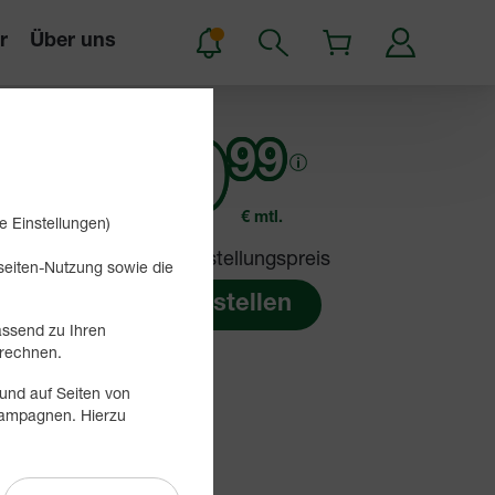
r
Über uns
29
99
€ mtl.
e Einstellungen)
29,99 € Bereitstellungspreis
bseiten-Nutzung sowie die
Jetzt bestellen
assend zu Ihren
rechnen.
und auf Seiten von
 Kampagnen. Hierzu
 MBit/s (Upload).