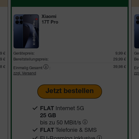
Xiaomi
17T Pro
9 €
Gerätepreis:
9,99 €
Ge
9 €
Bereitstellungspreis:
29,99 €
Be
8 €
39,98 €
Einmalig Gesamt
:
Ei
zzgl. Versand
zz
Jetzt bestellen
Internet 5G
FLAT
25 GB
bis zu
50 MBit/s
Telefonie & SMS
FLAT
EU-Roaming inklusive