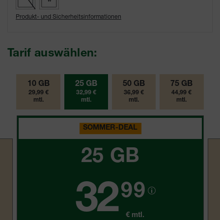
W
Produkt- und Sicherheitsinformationen
Tarif auswählen:
10 GB
25 GB
50 GB
75 GB
29,99 €
32,99 €
36,99 €
44,99 €
mtl.
mtl.
mtl.
mtl.
SOMMER-DEAL
25 GB
32
99
€ mtl.