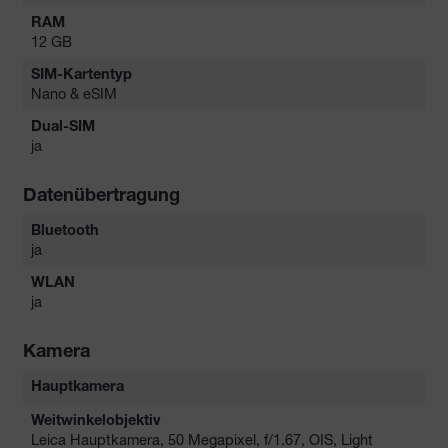
RAM
12 GB
SIM-Kartentyp
Nano & eSIM
Dual-SIM
ja
Datenübertragung
Bluetooth
ja
WLAN
ja
Kamera
Hauptkamera
Weitwinkelobjektiv
Leica Hauptkamera, 50 Megapixel, f/1.67, OIS, Light