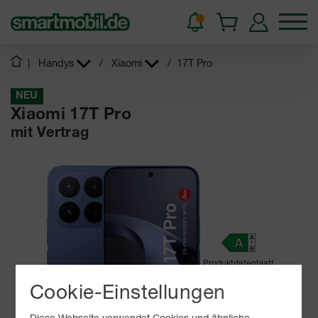
|
Handys
/
Xiaomi
/
17T Pro
NEU
Xiaomi 17T Pro
mit Vertrag
Produktdatenblatt
Cookie-Einstellungen
10 - 100
W
USB PD
Diese Webseite verwendet Cookies und ähnliche