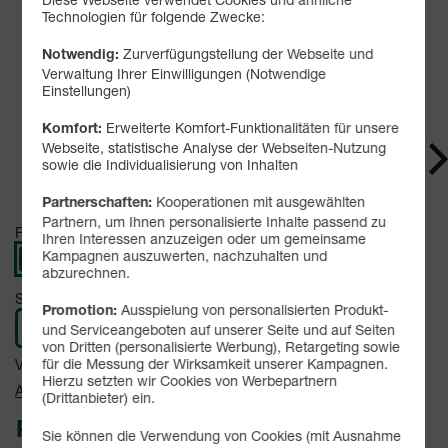
Technologien für folgende Zwecke:
Zurverfügungstellung der Webseite und
Notwendig:
Verwaltung Ihrer Einwilligungen (Notwendige
Einstellungen)
Produkt- und Sicherheitsinformationen
Erweiterte Komfort-Funktionalitäten für unsere
Komfort:
Webseite, statistische Analyse der Webseiten-Nutzung
sowie die Individualisierung von Inhalten
Kooperationen mit ausgewählten
Partnerschaften:
Partnern, um Ihnen personalisierte Inhalte passend zu
Farbe -
Deep Blue
Ihren Interessen anzuzeigen oder um gemeinsame
Kampagnen auszuwerten, nachzuhalten und
abzurechnen.
Speicher -
512 GB
Ausspielung von personalisierten Produkt-
Promotion:
und Serviceangeboten auf unserer Seite und auf Seiten
512 GB
von Dritten (personalisierte Werbung), Retargeting sowie
für die Messung der Wirksamkeit unserer Kampagnen.
Verfügbarkeit -
Sofort lieferbar
Hierzu setzten wir Cookies von Werbepartnern
Auf Wunsch Handyversicherung ab 3,99 €
(Drittanbieter) ein.
Passendes Zubehör:
Sie können die Verwendung von Cookies (mit Ausnahme