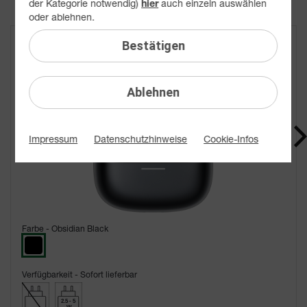
der Kategorie notwendig)
auch einzeln auswählen
hier
oder ablehnen.
Bestätigen
Xiaomi REDMI Buds 8 Pro
für nur 2,00 €/Monat auf Wunsch dazu
Ablehnen
Impressum
Datenschutzhinweise
Cookie-Infos
Farbe -
Obsidian Black
Verfügbarkeit -
Sofort lieferbar
2.5 - 5