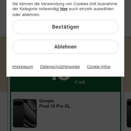
Sie können die Verwendung von Cookies (mit Ausnahme
10 GB
25 GB
50 GB
75 GB
der Kategorie notwendig)
auch einzeln auswählen
hier
42,99 €
45,99 €
50,99 €
57,99 €
oder ablehnen.
mtl.
mtl.
mtl.
mtl.
Bestätigen
SOMMER-DEAL
25 GB
Ablehnen
45
99
Impressum
Datenschutzhinweise
Cookie-Infos
€ mtl.
Google
Pixel 10 Pro XL