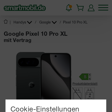
|
Handys
/
Google
/
Pixel 10 Pro XL
Google Pixel 10 Pro XL
mit Vertrag
Produktdatenblatt
7 - 45
W
USB PD
Cookie-Einstellungen