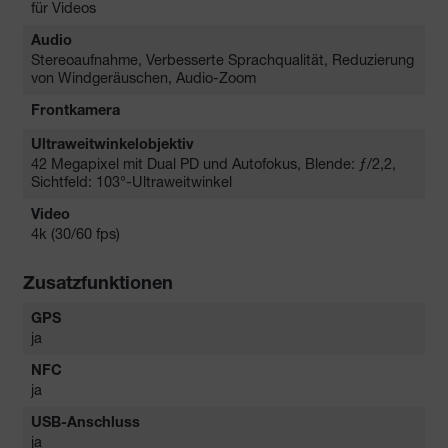
für Videos
Audio
Stereoaufnahme, Verbesserte Sprachqualität, Reduzierung
von Windgeräuschen, Audio-Zoom
Frontkamera
Ultraweitwinkelobjektiv
42 Megapixel mit Dual PD und Autofokus, Blende: ƒ/2,2,
Sichtfeld: 103°-Ultraweitwinkel
Video
4k (30/60 fps)
Zusatzfunktionen
GPS
ja
NFC
ja
USB-Anschluss
ja