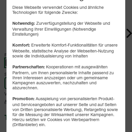
Diese Webseite verwendet Cookies und ähnliche
Technologien für folgende Zwecke:
Produkt- und Sicherheitsinformationen
Zurverfügungstellung der Webseite und
Notwendig:
Verwaltung Ihrer Einwilligungen (Notwendige
Einstellungen)
Erweiterte Komfort-Funktionalitäten für unsere
Komfort:
Webseite, statistische Analyse der Webseiten-Nutzung
Farbe -
Obsidian
sowie die Individualisierung von Inhalten
Kooperationen mit ausgewählten
Partnerschaften:
Partnern, um Ihnen personalisierte Inhalte passend zu
Speicher -
256 GB
Ihren Interessen anzuzeigen oder um gemeinsame
Kampagnen auszuwerten, nachzuhalten und
256 GB
abzurechnen.
Verfügbarkeit -
Sofort lieferbar
Ausspielung von personalisierten Produkt-
Promotion:
Auf Wunsch Handyversicherung ab 3,99 €
und Serviceangeboten auf unserer Seite und auf Seiten
von Dritten (personalisierte Werbung), Retargeting sowie
für die Messung der Wirksamkeit unserer Kampagnen.
Tarif auswählen:
Hierzu setzten wir Cookies von Werbepartnern
(Drittanbieter) ein.