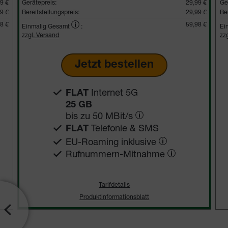
9 €
Gerätepreis:
29,99 €
Ge
9 €
Bereitstellungspreis:
29,99 €
Be
8 €
59,98 €
Einmalig Gesamt
:
Ei
zzgl. Versand
zz
Jetzt bestellen
Internet 5G
FLAT
25 GB
bis zu
50 MBit/s
Telefonie & SMS
FLAT
EU-Roaming inklusive
Rufnummern-​Mitnahme
Tarifdetails
Produktinformationsblatt