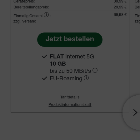
Gerätepreis:
39,99 €
Ge
Bereitstellungspreis:
29,99 €
Ber
69,98 €
Einmalig Gesamt
:
Ei
zzgl. Versand
zz
Jetzt bestellen
Internet 5G
FLAT
10 GB
bis zu
50 MBit/s
EU-Roaming
Tarifdetails
Produktinformationsblatt