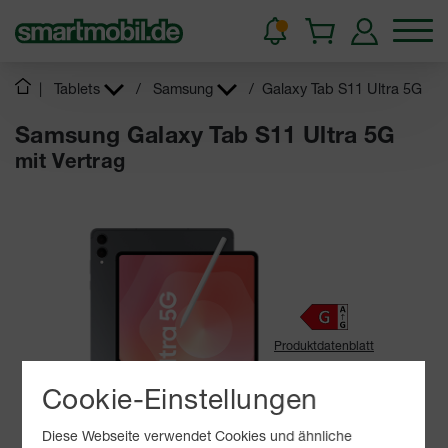
|
Tablets
/
Samsung
/
Galaxy Tab S11 Ultra 5G
Samsung Galaxy Tab S11 Ultra 5G
mit Vertrag
Produktdatenblatt
Cookie-Einstellungen
20 - 45
W
USB PD
Diese Webseite verwendet Cookies und ähnliche