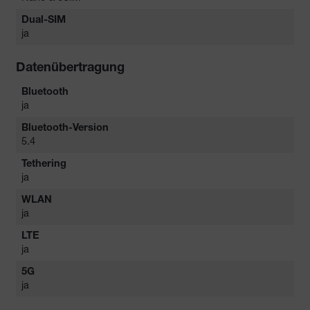
Dual-SIM
ja
Datenübertragung
Bluetooth
ja
Bluetooth-Version
5.4
Tethering
ja
WLAN
ja
LTE
ja
5G
ja