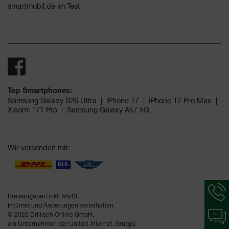
smartmobil.de im Test
Top Smartphones:
Samsung Galaxy S26 Ultra
|
iPhone 17
|
iPhone 17 Pro Max
|
Xiaomi 17T Pro
|
Samsung Galaxy A57 5G
Wir versenden mit:
Hotlin
Inform
Preisangaben inkl. MwSt.
werde
Irrtümer und Änderungen vorbehalten.
Chat-
angeze
© 2026 Drillisch Online GmbH,
Inform
ein Unternehmen der United-Internet-Gruppe