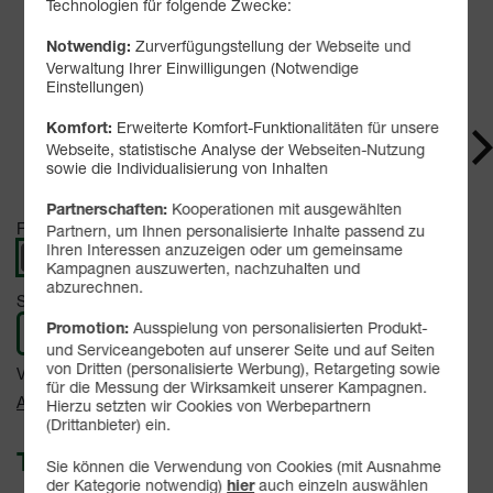
Technologien für folgende Zwecke:
Zurverfügungstellung der Webseite und
Notwendig:
Verwaltung Ihrer Einwilligungen (Notwendige
Produkt- und Sicherheitsinformationen
Einstellungen)
Erweiterte Komfort-Funktionalitäten für unsere
Komfort:
Webseite, statistische Analyse der Webseiten-Nutzung
sowie die Individualisierung von Inhalten
Kooperationen mit ausgewählten
Partnerschaften:
Farbe -
Partnern, um Ihnen personalisierte Inhalte passend zu
Gray
Ihren Interessen anzuzeigen oder um gemeinsame
Kampagnen auszuwerten, nachzuhalten und
abzurechnen.
Speicher -
256 GB
Ausspielung von personalisierten Produkt-
Promotion:
256 GB
512 GB
und Serviceangeboten auf unserer Seite und auf Seiten
von Dritten (personalisierte Werbung), Retargeting sowie
Verfügbarkeit -
Sofort lieferbar
für die Messung der Wirksamkeit unserer Kampagnen.
Auf Wunsch Handyversicherung ab 3,99 €
Hierzu setzten wir Cookies von Werbepartnern
(Drittanbieter) ein.
Tarif auswählen:
Sie können die Verwendung von Cookies (mit Ausnahme
der Kategorie notwendig)
auch einzeln auswählen
hier