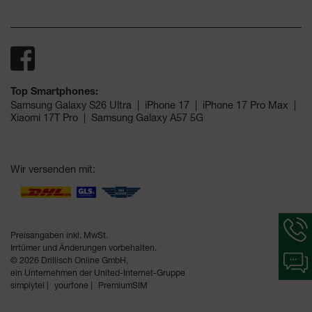
Top Smartphones:
Samsung Galaxy S26 Ultra
|
iPhone 17
|
iPhone 17 Pro Max
|
Xiaomi 17T Pro
|
Samsung Galaxy A57 5G
Wir versenden mit:
Hotlin
Inform
Preisangaben inkl. MwSt.
werde
Irrtümer und Änderungen vorbehalten.
Chat-
angeze
© 2026 Drillisch Online GmbH,
Inform
ein Unternehmen der United-Internet-Gruppe
werde
simplytel
yourfone
PremiumSIM
angeze