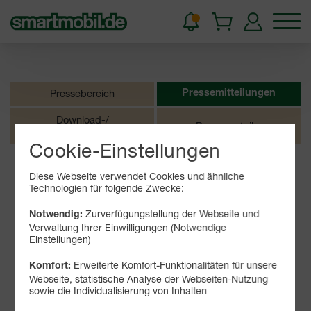
Presse­bereich
Presse­mitteilungen
Download-/
Presse­verteiler
Medien-Center
Cookie-Einstellungen
Diese Webseite verwendet Cookies und ähnliche
2026
Archiv
Technologien für folgende Zwecke:
15.06.2018
Zurverfügungstellung der Webseite und
Notwendig:
smartmobil.de
Verwaltung Ihrer Einwilligungen (Notwendige
Galaxy S9 I S9+ mit LTE-Tarif mit über 200 Euro Preisvorteil
Einstellungen)
Jetzt bei smartmobil.de
Bei smartmobil.de sind die beiden
Maintal, 15.06.2018:
Erweiterte Komfort-Funktionalitäten für unsere
Komfort:
Samsung-Bestseller Galaxy S9 und Galaxy S9+ im Paket
Webseite, statistische Analyse der Webseiten-Nutzung
mit einer Allnet-Flat und Datenvolumen mit LTE-
sowie die Individualisierung von Inhalten
Geschwindigkeit ab sofort bis zu über 200 Euro günstiger
verfügbar. Die LTE-Tarife sind mit mobilen Internetpaketen