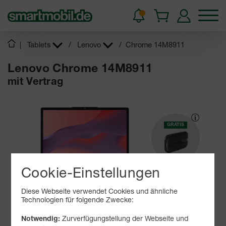
|
Tablets
/
Lenovo
/
Chrome 14M8911
Lenovo Chrome 14M8911
mit Vertrag
GRATIS
Cookie-Einstellungen
45 - 65
W
USB PD
Diese Webseite verwendet Cookies und ähnliche
Technologien für folgende Zwecke:
Produkt- und Sicherheitsinformationen
Zurverfügungstellung der Webseite und
Notwendig: