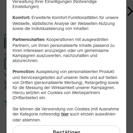
Verwaltung Ihrer Einwilligungen (Notwendige
Einstellungen)
Erweiterte Komfort-Funktionalitäten für unsere
Komfort:
Webseite, statistische Analyse der Webseiten-Nutzung
sowie die Individualisierung von Inhalten
Farbe -
Luna Grey
Kooperationen mit ausgewählten
Partnerschaften:
Partnern, um Ihnen personalisierte Inhalte passend zu
Ihren Interessen anzuzeigen oder um gemeinsame
Speicher -
128 GB
Kampagnen auszuwerten, nachzuhalten und
abzurechnen.
128 GB
Ausspielung von personalisierten Produkt-
Promotion:
Verfügbarkeit -
Sofort lieferbar
und Serviceangeboten auf unserer Seite und auf Seiten
Mobiler WLAN-Router GRATIS
von Dritten (personalisierte Werbung), Retargeting sowie
Auf Wunsch Handyversicherung ab 3,99 €
für die Messung der Wirksamkeit unserer Kampagnen.
Hierzu setzten wir Cookies von Werbepartnern
(Drittanbieter) ein.
Tarif auswählen:
Sie können die Verwendung von Cookies (mit Ausnahme
der Kategorie notwendig)
auch einzeln auswählen
hier
oder ablehnen.
10 GB
30 GB
60 GB
80 GB
14,99 €
17,99 €
22,99 €
30,99 €
Bestätigen
mtl.
mtl.
mtl.
mtl.