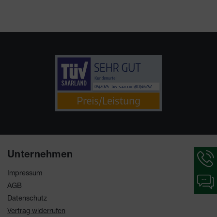
Hotlin
Unternehmen
Inform
werde
Impressum
Chat-
angeze
AGB
Inform
werde
Datenschutz
angeze
Vertrag widerrufen