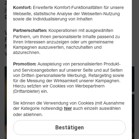
zu X für Xiaomi – für jeden Geschmack und
Erweiterte Komfort-Funktionalitäten für unsere
jeden Geldbeutel ist garantiert das
Komfort:
Webseite, statistische Analyse der Webseiten-Nutzung
passende Gaming-Handy dabei.
sowie die Individualisierung von Inhalten
Kooperationen mit ausgewählten
Partnerschaften:
Wenn Sie also unterwegs gerne eine Runde
Partnern, um Ihnen personalisierte Inhalte passend zu
Fortnite Mobile oder Call of Duty Warzone
Ihren Interessen anzuzeigen oder um gemeinsame
Mobile zocken, dann lesen Sie unbedingt
Kampagnen auszuwerten, nachzuhalten und
weiter.
abzurechnen.
Ausspielung von personalisierten Produkt-
Promotion:
und Serviceangeboten auf unserer Seite und auf Seiten
von Dritten (personalisierte Werbung), Retargeting sowie
für die Messung der Wirksamkeit unserer Kampagnen.
Hierzu setzten wir Cookies von Werbepartnern
(Drittanbieter) ein.
Sie können die Verwendung von Cookies (mit Ausnahme
der Kategorie notwendig)
auch einzeln auswählen
hier
oder ablehnen.
Bestätigen