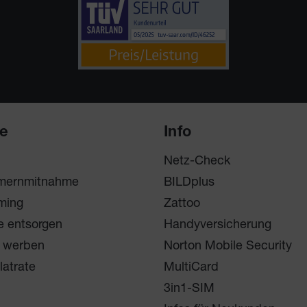
ce
Info
Netz-Check
mernmitnahme
BILDplus
ming
Zattoo
e entsorgen
Handyversicherung
 werben
Norton Mobile Security
latrate
MultiCard
3in1-SIM