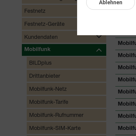
Ablehnen
Mobilf
Festnetz
Mobilf
Festnetz-Geräte
Mobilf
Kundendaten
Mobilf
Mobilfunk
Mobilf
BILDplus
Mobil
Drittanbieter
Mobilf
Mobilfunk-Netz
Mobilf
Mobilfunk-Tarife
Mobilf
Mobilfunk-Rufnummer
Mobilf
Mobilfunk-SIM-Karte
Mobilf