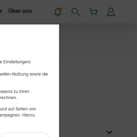
r
Über uns
e Einstellungen)
bseiten-Nutzung sowie die
assend zu Ihren
Suchen
rechnen.
und auf Seiten von
 Kampagnen. Hierzu