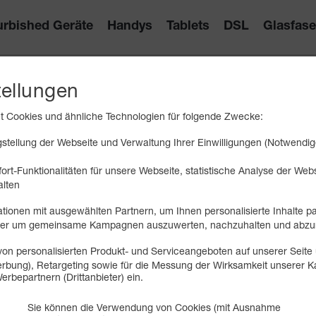
urbished Geräte
Handys
Tablets
DSL
Glasfase
tellungen
RMATIONEN
 Cookies und ähnliche Technologien für folgende Zwecke:
tellung der Webseite und Verwaltung Ihrer Einwilligungen (Notwendig
rtes und Hilfestellungen.
ort-Funktionalitäten für unsere Webseite, statistische Analyse der We
alten
tionen mit ausgewählten Partnern, um Ihnen personalisierte Inhalte p
oder um gemeinsame Kampagnen auszuwerten, nachzuhalten und abzu
on personalisierten Produkt- und Serviceangeboten auf unserer Seite 
 Werbung), Retargeting sowie für die Messung der Wirksamkeit unserer
funk-SMS
erbepartnern (Drittanbieter) ein.
funk-SMS
Sie können die Verwendung von Cookies (mit Ausnahme