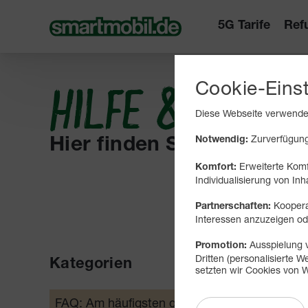
5G Tarife
Ref
Cookie-Eins
HILFE & INFO
Diese Webseite verwendet
Zurverfügungs
Notwendig:
Hier finden Sie Wissenswe
Erweiterte Komf
Komfort:
Individualisierung von Inh
Koopera
Partnerschaften:
Interessen anzuzeigen 
Ausspielung v
Promotion:
Dritten (personalisierte
Kategorien
Mobil
setzten wir Cookies von W
Mobil
FAQ: Am häufigsten gesucht