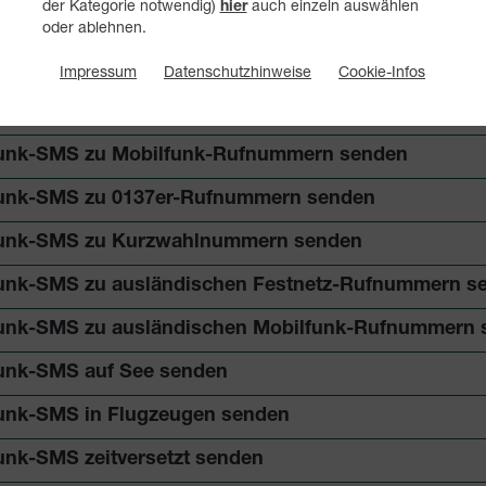
der Kategorie notwendig)
auch einzeln auswählen
hier
unk-SMS Taktung
oder ablehnen.
unk-SMS Kurzmitteilungszentrale
Impressum
Datenschutzhinweise
Cookie-Infos
unk-SMS zu Festnetz-Rufnummern senden
unk-SMS zu Mobilfunk-Rufnummern senden
unk-SMS zu 0137er-Rufnummern senden
funk-SMS zu Kurzwahlnummern senden
unk-SMS zu ausländischen Festnetz-Rufnummern s
unk-SMS zu ausländischen Mobilfunk-Rufnummern 
unk-SMS auf See senden
unk-SMS in Flugzeugen senden
unk-SMS zeitversetzt senden