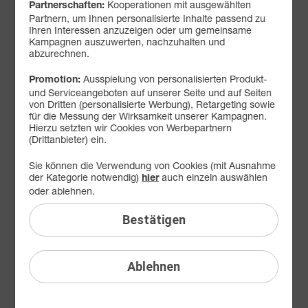
Kooperationen mit ausgewählten
Partnerschaften:
Partnern, um Ihnen personalisierte Inhalte passend zu
FAQ: Am häufigsten gesucht
Ihren Interessen anzuzeigen oder um gemeinsame
Kampagnen auszuwerten, nachzuhalten und
Festnetz
abzurechnen.
Anbieterwechsel
Ausspielung von personalisierten Produkt-
Promotion:
und Serviceangeboten auf unserer Seite und auf Seiten
Bestellen
von Dritten (personalisierte Werbung), Retargeting sowie
für die Messung der Wirksamkeit unserer Kampagnen.
Festnetz-Sperren
Hierzu setzten wir Cookies von Werbepartnern
(Drittanbieter) ein.
Festnetz-Rufnummern
Sie können die Verwendung von Cookies (mit Ausnahme
Festnetz-Verbindungen
der Kategorie notwendig)
auch einzeln auswählen
hier
oder ablehnen.
Festnetz-DSL-Störung
Bestätigen
Festnetz-Glasfaser-Störung
Liefern
Ablehnen
Problemlösung Festnetz
Problemlösung Internetanschluss