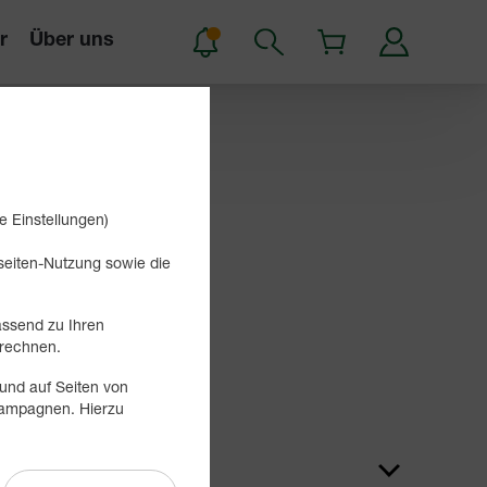
r
Über uns
e Einstellungen)
bseiten-Nutzung sowie die
assend zu Ihren
Suchen
rechnen.
und auf Seiten von
 Kampagnen. Hierzu