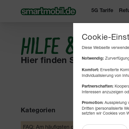
5G Tarife
Ref
Cookie-Eins
HILFE & INFO
Diese Webseite verwendet
Zurverfügungs
Notwendig:
Hier finden Sie Wissenswe
Erweiterte Komf
Komfort:
Individualisierung von Inh
Koopera
Partnerschaften:
Interessen anzuzeigen 
Ausspielung v
Promotion:
Dritten (personalisierte
Kategorien
Mobil
setzten wir Cookies von W
Mobilf
FAQ: Am häufigsten gesucht