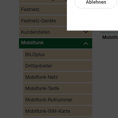
Ablehnen
Mobilf
Festnetz
Mobilf
Festnetz-Geräte
Mobilf
Kundendaten
Mobilf
Mobilfunk
BILDplus
Drittanbieter
Mobilfunk-Netz
Mobilfunk-Tarife
Mobilfunk-Rufnummer
Mobilfunk-SIM-Karte