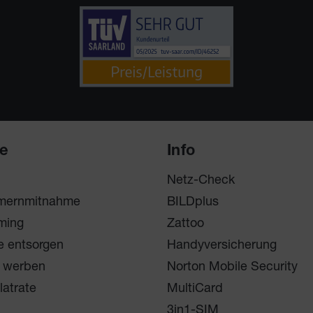
ce
Info
Netz-Check
mernmitnahme
BILDplus
ming
Zattoo
e entsorgen
Handyversicherung
 werben
Norton Mobile Security
latrate
MultiCard
3in1-SIM