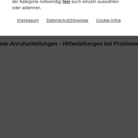
der Kategorie notwendig)
auch einzeln auswählen
hier
unk-Anrufumleitungen anzeigen
oder ablehnen.
unk-Anrufumleitungen einschalten
Impressum
Datenschutzhinweise
Cookie-Infos
unk-Anrufumleitungen ausschalten
unk-Anrufumleitungen - Hilfestellungen bei Problem