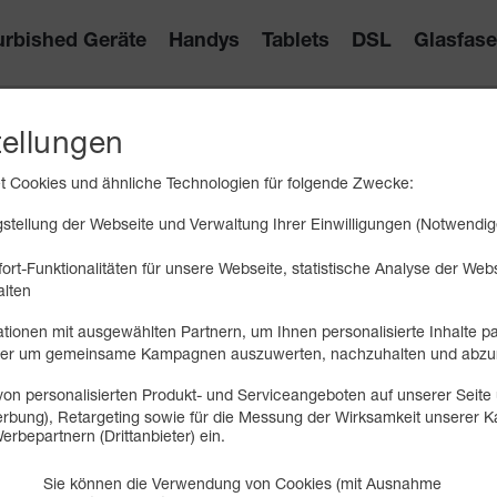
urbished Geräte
Handys
Tablets
DSL
Glasfase
tellungen
RMATIONEN
 Cookies und ähnliche Technologien für folgende Zwecke:
tellung der Webseite und Verwaltung Ihrer Einwilligungen (Notwendig
rtes und Hilfestellungen.
ort-Funktionalitäten für unsere Webseite, statistische Analyse der We
alten
tionen mit ausgewählten Partnern, um Ihnen personalisierte Inhalte p
oder um gemeinsame Kampagnen auszuwerten, nachzuhalten und abzu
on personalisierten Produkt- und Serviceangeboten auf unserer Seite 
 Werbung), Retargeting sowie für die Messung der Wirksamkeit unserer
funk-Anrufumleitungen
erbepartnern (Drittanbieter) ein.
unk-Anrufumleitungen
Sie können die Verwendung von Cookies (mit Ausnahme