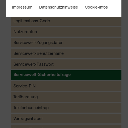
Impressum
Datenschutzhinweise
Cookie-Infos
Internet-Zugangsdaten
Legitimations-Code
Nutzerdaten
Servicewelt-Zugangsdaten
Servicewelt-Benutzername
Servicewelt-Passwort
Servicewelt-Sicherheitsfrage
Service-PIN
Tarifberatung
Telefonbucheintrag
Vertragsinhaber