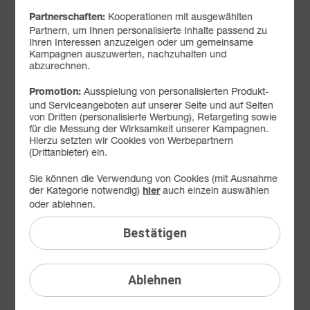
Kooperationen mit ausgewählten
Partnerschaften:
FAQ: Am häufigsten gesucht
Partnern, um Ihnen personalisierte Inhalte passend zu
Ihren Interessen anzuzeigen oder um gemeinsame
Festnetz
Kampagnen auszuwerten, nachzuhalten und
abzurechnen.
Festnetz-Geräte
Ausspielung von personalisierten Produkt-
Promotion:
Kundendaten
und Serviceangeboten auf unserer Seite und auf Seiten
von Dritten (personalisierte Werbung), Retargeting sowie
Adresse
für die Messung der Wirksamkeit unserer Kampagnen.
Hierzu setzten wir Cookies von Werbepartnern
Anschlussadresse
(Drittanbieter) ein.
Bankdaten
Sie können die Verwendung von Cookies (mit Ausnahme
der Kategorie notwendig)
auch einzeln auswählen
hier
Cookie-Einstellungen
oder ablehnen.
Datenauskunft
Bestätigen
E-Mail-Adresse
Ablehnen
Hotline-Kennwort
Infoservice