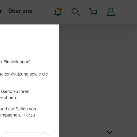
r
Über uns
e Einstellungen)
bseiten-Nutzung sowie die
assend zu Ihren
Suchen
rechnen.
und auf Seiten von
 Kampagnen. Hierzu