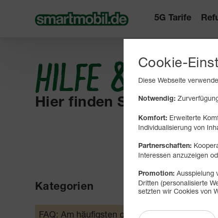
5G Tarife
Ref
Cookie-Eins
HILFE & INFO
Diese Webseite verwendet
Zurverfügungs
Notwendig:
Hier finden Sie Wissenswe
Erweiterte Komf
Komfort:
Individualisierung von Inh
Koopera
Partnerschaften:
Interessen anzuzeigen 
Ausspielung v
Promotion:
Dritten (personalisierte
Kategorien
Neuig
setzten wir Cookies von W
Überarb
FAQ: Am häufigsten gesucht