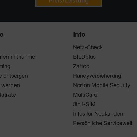
ce
Info
Netz-Check
mernmitnahme
BILDplus
ming
Zattoo
e entsorgen
Handyversicherung
 werben
Norton Mobile Security
latrate
MultiCard
3in1-SIM
Infos für Neukunden
Persönliche Servicewelt