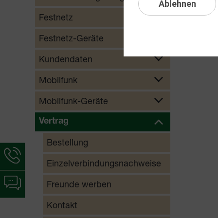
Ablehnen
Digital
Festnetz
Festnetz-Geräte
Kundendaten
Mobilfunk
Mobilfunk-Geräte
Vertrag
Bestellung
Hotline-
Informationen
Einzelverbindungsnachweise
werden
Chat-
Freunde werben
angezeigt
Informationen
werden
Kontakt
angezeigt