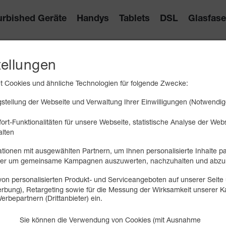
urbished Geräte
Handys
Tablets
DSL
Glasfase
tellungen
RMATIONEN
 Cookies und ähnliche Technologien für folgende Zwecke:
tellung der Webseite und Verwaltung Ihrer Einwilligungen (Notwendig
rtes und Hilfestellungen.
ort-Funktionalitäten für unsere Webseite, statistische Analyse der We
alten
tionen mit ausgewählten Partnern, um Ihnen personalisierte Inhalte p
oder um gemeinsame Kampagnen auszuwerten, nachzuhalten und abzu
on personalisierten Produkt- und Serviceangeboten auf unserer Seite 
 Werbung), Retargeting sowie für die Messung der Wirksamkeit unserer
keiten
erbepartnern (Drittanbieter) ein.
eitete Startseite
Sie können die Verwendung von Cookies (mit Ausnahme