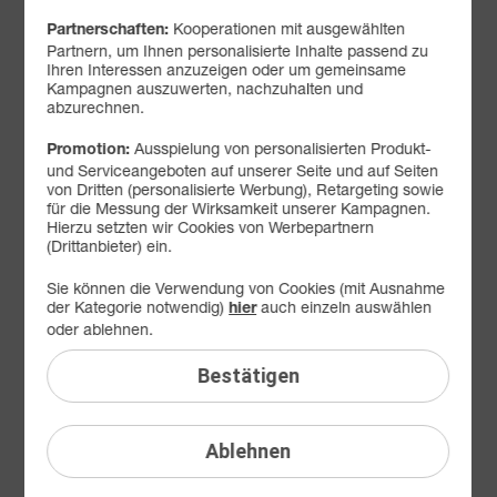
Kooperationen mit ausgewählten
FAQ: Am häufigsten gesucht
Partnerschaften:
Partnern, um Ihnen personalisierte Inhalte passend zu
Ihren Interessen anzuzeigen oder um gemeinsame
Festnetz
Kampagnen auszuwerten, nachzuhalten und
abzurechnen.
Festnetz-Geräte
Ausspielung von personalisierten Produkt-
Promotion:
Kundendaten
und Serviceangeboten auf unserer Seite und auf Seiten
von Dritten (personalisierte Werbung), Retargeting sowie
Mobilfunk
für die Messung der Wirksamkeit unserer Kampagnen.
Hierzu setzten wir Cookies von Werbepartnern
Mobilfunk-Geräte
(Drittanbieter) ein.
Android Version
Sie können die Verwendung von Cookies (mit Ausnahme
der Kategorie notwendig)
auch einzeln auswählen
hier
APN
oder ablehnen.
Daten-Roaming
Bestätigen
eSIM austauschen
Ablehnen
iOS Version
Manuelle Netzbetreiberwahl