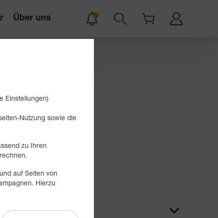
r
Über uns
e Einstellungen)
bseiten-Nutzung sowie die
assend zu Ihren
Suchen
rechnen.
und auf Seiten von
 Kampagnen. Hierzu