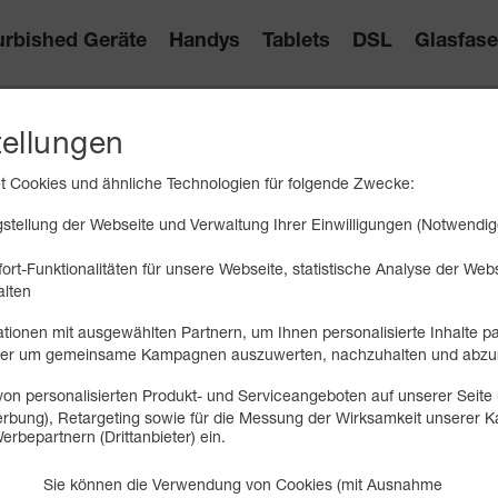
urbished Geräte
Handys
Tablets
DSL
Glasfase
tellungen
RMATIONEN
 Cookies und ähnliche Technologien für folgende Zwecke:
tellung der Webseite und Verwaltung Ihrer Einwilligungen (Notwendig
rtes und Hilfestellungen.
ort-Funktionalitäten für unsere Webseite, statistische Analyse der We
alten
tionen mit ausgewählten Partnern, um Ihnen personalisierte Inhalte p
oder um gemeinsame Kampagnen auszuwerten, nachzuhalten und abzu
on personalisierten Produkt- und Serviceangeboten auf unserer Seite 
 Werbung), Retargeting sowie für die Messung der Wirksamkeit unserer
-Roaming
erbepartnern (Drittanbieter) ein.
Roaming ein- oder ausschalten - Apple
Sie können die Verwendung von Cookies (mit Ausnahme