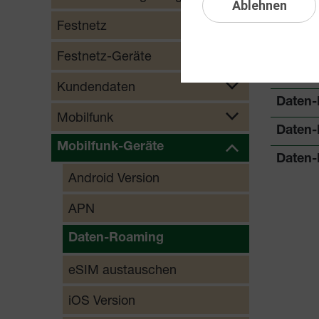
Ablehnen
Daten-
Festnetz
Daten-
Festnetz-Geräte
Daten-
Kundendaten
Daten-
Mobilfunk
Daten-
Mobilfunk-Geräte
Daten-
Android Version
APN
Daten-Roaming
eSIM austauschen
iOS Version