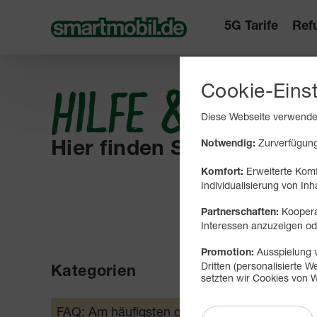
5G Tarife
Ref
Cookie-Eins
HILFE & INFO
Diese Webseite verwendet
Zurverfügungs
Notwendig:
Hier finden Sie Wissenswe
Erweiterte Komf
Komfort:
Individualisierung von Inh
Koopera
Partnerschaften:
Interessen anzuzeigen 
Ausspielung v
Promotion:
Dritten (personalisierte
Kategorien
Daten
setzten wir Cookies von W
Daten-
FAQ: Am häufigsten gesucht