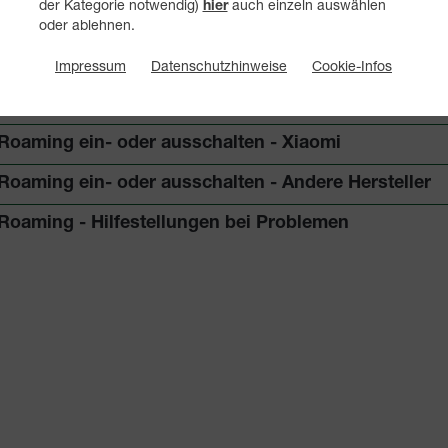
der Kategorie notwendig)
auch einzeln auswählen
hier
Roaming ein- oder ausschalten - HUAWEI
oder ablehnen.
Roaming ein- oder ausschalten - Samsung
Impressum
Datenschutzhinweise
Cookie-Infos
Roaming ein- oder ausschalten - Sony
Roaming ein- oder ausschalten - Xiaomi
Roaming ein- oder ausschalten - Andere Hersteller
Roaming - Hilfestellungen bei Problemen